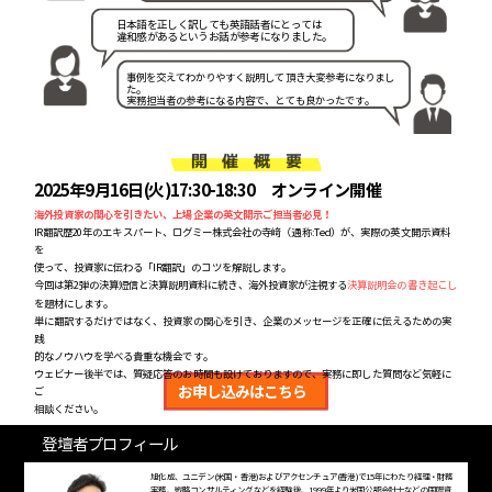
日本語を正しく訳しても英語話者にとっては
違和感があるというお話が参考になりました。
事例を交えてわかりやすく説明して頂き大変参考になりまし
た。
実務担当者の参考になる内容で、とても良かったです。
開 催 概 要
2025年9月16日(火)17:30-18:30 オンライン開催
海外投資家の関心を引きたい、上場企業の英文開示ご担当者必見！
IR翻訳歴20年のエキスパート、ログミー株式会社の寺﨑（通称:Ted）が、実際の英文開示資料​
を
使って、投資家に伝わる「IR翻訳」のコツを解説します。
今回は第2弾の決算短信と決算説明資料に続き、海外投資家が注視する
決算説明会の書き起こし
を題材にします。
単に翻訳するだけではなく、投資家の関心を引き、企業のメッセージを正確に伝えるための実​
践
的なノウハウを学べる貴重な機会です。
ウェビナー後半では、質疑応答のお時間も設けておりますので、実務に即した質問など気軽に​
お申し込みはこちら
ご
相談ください。
登壇者プロフィール
旭化成、ユニデン(米国・香港)およびアクセンチュア(香港)で15年にわたり経理・財務
実務、戦略コンサルティングなどを経験後、1999年より米国公認会計士などの国際資