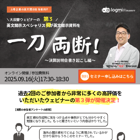
上場企業の英文開示担当者向け
第３
＼大反響ウェビナーの
／
弾
英文開示スペシャリストが英文開示資料を
一刀
両断!
〜決算説明会書き起こし編〜
ログミー株式会社
英文開示
スペシャリスト
TETSUYA
“TED”
TERASAKI
オンライン開催 / 参加費無料
無料
セミナー申し込みはこちら
2025.09.16(火)17:30-18:30
過去2回のご参加者から非常に多くの高評価を
いただいたウェビナーの
第３弾が開催決定！
【実際の参加者アンケートの感想】
英文資料作成時に気をつける点や事例がとても分かりやすく
勉強になりました。もっと聞きたいという内容ばかりでした。
海外の開示資料でどのように表現されているかが
分かり目からうろこのセミナーでした。